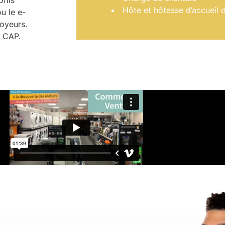
fils
Hôte et hôtesse d’accueil 
u le e-
oyeurs.
e CAP.