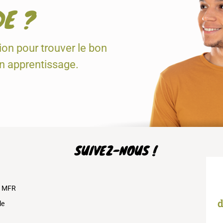
DE ?
tion pour trouver le bon
en apprentissage.
SUIVEZ-NOUS !
s MFR
d
le