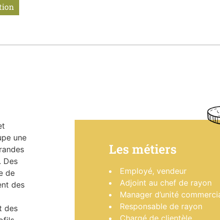
tion
et
upe une
Les métiers
grandes
. Des
Employé, vendeur
e de
Adjoint au chef de rayon
nt des
Manager d’unité commerci
Responsable de rayon
t des
Chargé de clientèle